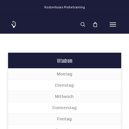
Skip
Kostenloses Probetraining
to
main
Menu
content
search
Vitadrom
Montag
Dienstag
Mittwoch
Donnerstag
Freitag